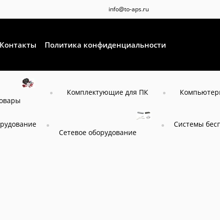
info@to-aps.ru
Контакты
Политика конфиденциальности
Комплектующие для ПК
Компьютеры
товары
орудование
Системы бес
Сетевое оборудование
я
Дополнительное оборудование
Аксессуры для ИБП
Модуль I
Модуль Ippon 2068