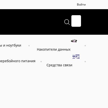
Войти
+7 (495) 664-57-65
 и ноутбуки
Накопители данных
перебойного питания
Средства связи
ppon 2068234
234