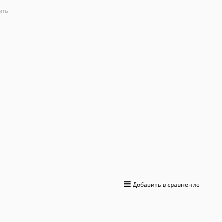
ить
0 отзывов
18 900
 руб.
+567 бонусов на бонусную карту
Производитель:
Ippon
Вес:
0
кг.
Артикул:
225442
ДОБАВИТЬ
Добавить в сравнение