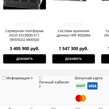
Серверная платформа
Система хранения
С
ASUS ESC8000-E11
данных HPE R0Q84A
(N
(90SF02I2-M00SJ0)
3 405 900
 руб.
1 547 300
 руб.
ДОБАВИТЬ
ДОБАВИТЬ
Информация
Бонусная карта
Личный кабинет