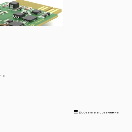
Плата HIDEN ПСУ С
0 отзывов
11 300
 руб.
+339 бонусов на бонусную карту
Производитель:
HIDEN
Вес:
0
кг.
Артикул:
225404
ить
ДОБАВИТЬ
Добавить в сравнение