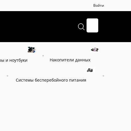
Войти
+7 (495) 664-57-65
Накопители данных
ы и ноутбуки
Системы бесперебойного питания
ули (EBM)
Батарейный блок DKC BPSMLT1-36V