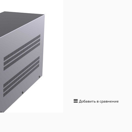
Батарейный блок 
0 отзывов
20 300
 руб.
+609 бонусов на бонусную карту
Вес:
0
кг.
Артикул:
225266
ДОБАВИТЬ
Добавить в сравнение
Доставка в
Москва