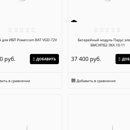
я для ИБП Powercom BAT VGD-72V
Батарейный модуль Парус электро
БМСИПБ2-3КА.10-11
0
 руб.
37 400
 руб.
ДОБАВИТЬ
ДОБ
вить в сравнение
Добавить в сравнение