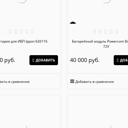
тарея для ИБП Ippon 626116
Батарейный модуль Powercom BAT MRT-
72V
0
 руб.
40 000
 руб.
ДОБАВИТЬ
ДОБ
вить в сравнение
Добавить в сравнение