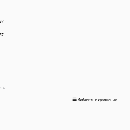
Комплект Exegate S
0 отзывов
7 200
 руб.
+216 бонусов на бонусную карту
Вес:
0
кг.
Артикул:
225537
ДОБАВИТЬ
ить
Добавить в сравнение
Доставка в
Москва