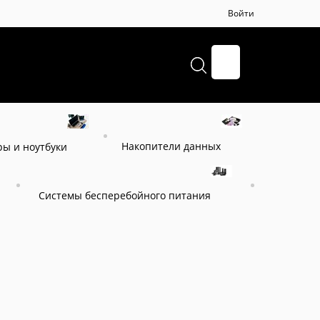
Войти
+7 (495) 664-57-65
Накопители данных
ы и ноутбуки
Системы бесперебойного питания
eTower SZ-600.LCD.AVR.1SH