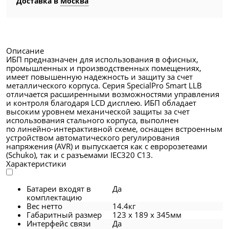
Доставка в
Москва
Описание
ИБП предназначен для использования в офисных,
промышленных и производственных помещениях,
имеет повышенную надежность и защиту за счет
металлического корпуса. Серия SpecialPro Smart LLB
отличается расширенными возможностями управления
и контроля благодаря LCD дисплею. ИБП обладает
высоким уровнем механической защиты за счет
использования стального корпуса, выполнен
по линейно-интерактивной схеме, оснащен встроенным
устройством автоматического регулирования
напряжения (AVR) и выпускается как с евророзетеами
(Schuko), так и с разъемами IEC320 С13.
Характеристики
Батареи входят в
Да
комплектацию
Вес нетто
14.4кг
Габаритный размер
123 x 189 x 345мм
Интерфейс связи
Да