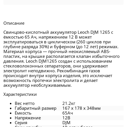
Описание
Свинцово-кислотный аккумулятор Leoch DJM 1265 с
ёмкостью 65 Ач, напряжением 12 В может
эксплуатироваться в циклическом (260 циклов при
глубине разряда 30%) и буферном (до 12 лет) режимах.
Материал корпуса — прочный неокисляемый ABS-
пластик, на крышке располагается клапан избыточного
давления. Leoch DJM1265 создан с использованием
стекловолоконных сепараторов, они удерживают
электролит неподвижно. Рекомбинация газов
происходит внутри корпуса изделия, это исключает
возможность протечки электролита и делает
аккумулятор необслуживаемым.
Характеристики
Вес нетто
21.2кг
Габаритный размер
167 x 178 x 348мм
Ёмкость
65Ач
Напряжение
12В
Серия
DJM